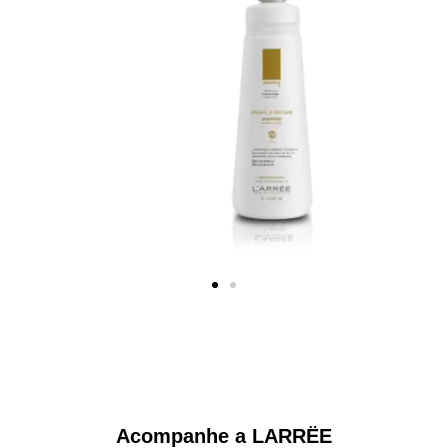
Shampoo Argan&Baobab 1L
Acompanhe a LARRËE