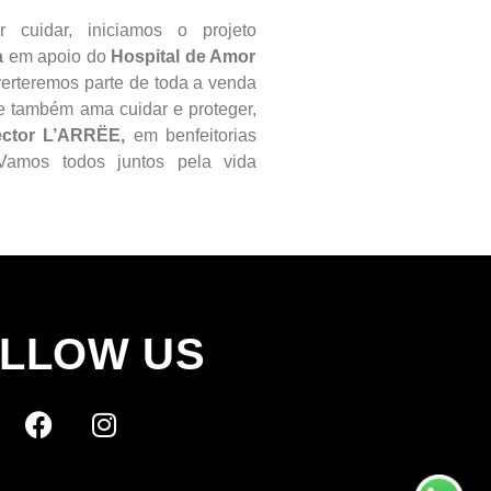
 cuidar, iniciamos o projeto
a
em apoio do
Hospital de Amor
rteremos parte de toda a venda
e também ama cuidar e proteger,
ector L’ARRËE,
em benfeitorias
amos todos juntos pela vida
LLOW US