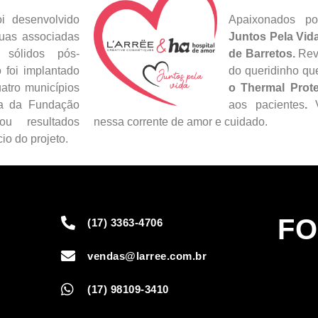
i desenvolvido
Apaixonados por
suas associadas
Juntos Pela Vid
 sólidos pós-
de Barretos.
Reve
 foi implantado
do queridinho qu
atro municípios
o Thermal Prot
ia da Fundação
aos pacientes
.
V
u resultados
nessa corrente de amor e cuidado.
io do projeto.
FO
(17) 3363-4706
vendas@larree.com.br
(17) 98109-3410