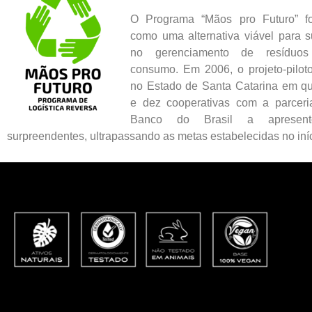
O Programa “Mãos pro Futuro” fo
como uma alternativa viável para 
no gerenciamento de resíduos
consumo. Em 2006, o projeto-piloto
no Estado de Santa Catarina em qu
e dez cooperativas com a parcer
Banco do Brasil a apresento
surpreendentes, ultrapassando as metas estabelecidas no iníc