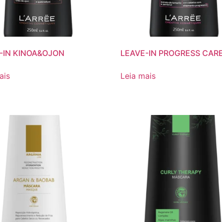
-IN KINOA&OJON
LEAVE-IN PROGRESS CAR
ais
Leia mais