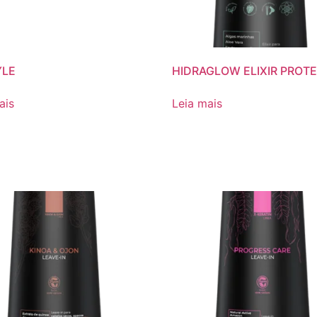
YLE
HIDRAGLOW ELIXIR PROT
ais
Leia mais